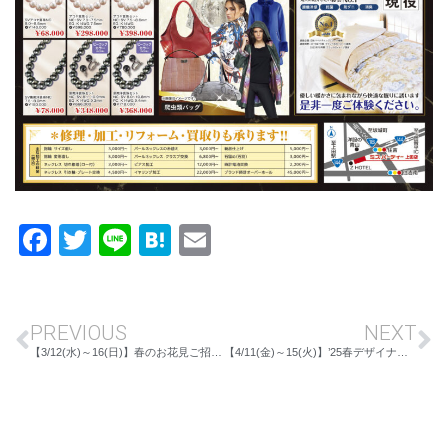
Facebook
Twitter
Line
Hatena
Email
PREVIOUS
NEXT
【3/12(水)～16(日)】春のお花見ご招待フェア IN川中島本店
【4/11(金)～15(火)】’25春デザイナー＆アートグラスフェア IN上田店