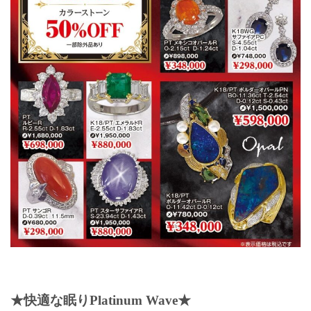
★快適な眠りPlatinum Wave★