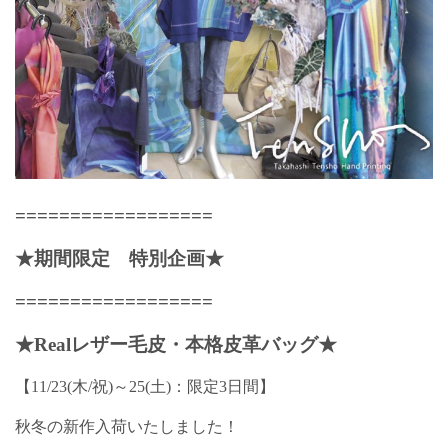
==================
★期間限定 特別企画★
==================
★Realレザー毛皮・本格皮革バッグ★
【11/23(木/祝)～25(土)：限定3日間】
秋冬の新作入荷いたしました！