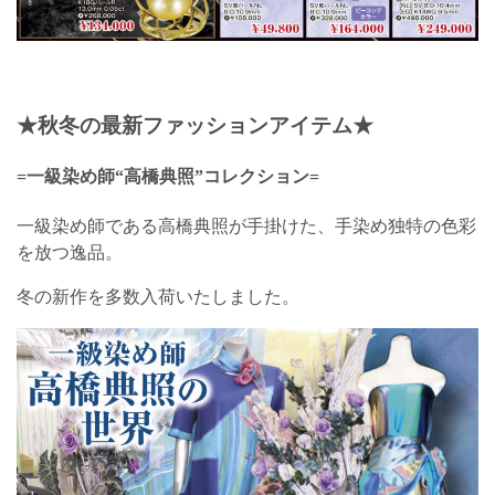
★秋冬の最新ファッションアイテム★
=一級染め師“高橋典照”コレクション=
一級染め師である高橋典照が手掛けた、手染め独特の色彩
を放つ逸品。
冬の新作を多数入荷いたしました。