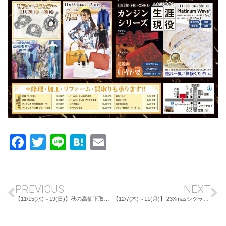
Facebook
Twitter
Line
Hatena
Email
PREVIOUS
NEXT
【11/15(水)～19(日)】秋の高価下取り＆究極の10万円均一祭 IN長野店
【12/7(木)～11(月)】’23Xmasシクラメンプレゼントフェア IN上田店