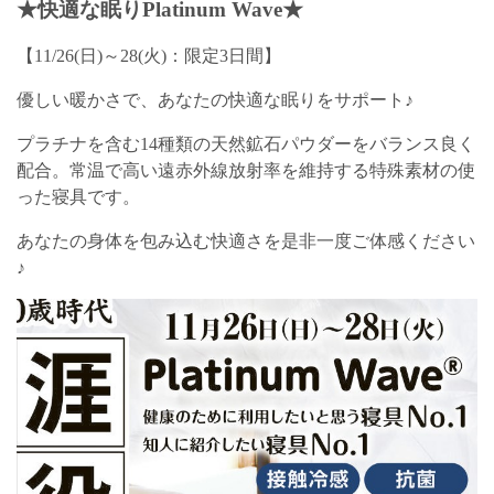
★快適な眠りPlatinum Wave★
【11/26(日)～28(火)：限定3日間】
優しい暖かさで、あなたの快適な眠りをサポート♪
プラチナを含む14種類の天然鉱石パウダーをバランス良く
配合。常温で高い遠赤外線放射率を維持する特殊素材の使
った寝具です。
あなたの身体を包み込む快適さを是非一度ご体感ください
♪