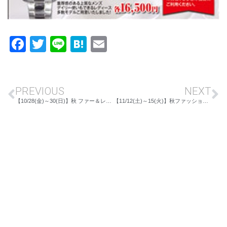
Facebook
Twitter
Line
Hatena
Email
PREVIOUS
NEXT
【10/28(金)～30(日)】秋 ファー＆レザー オーダースーツフェア IN 川中島本店
【11/12(土)～15(火)】秋ファッション＆伝統工芸べっ甲展 IN上田店