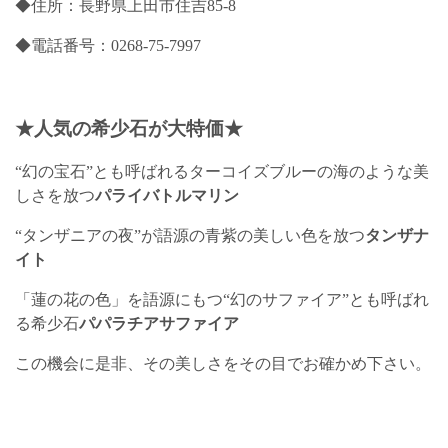
◆住所：長野県上田市住吉85-8
◆電話番号：0268-75-7997
★人気の希少石が大特価★
“幻の宝石”とも呼ばれるターコイズブルーの海のような美
しさを放つ
パライバトルマリン
“タンザニアの夜”が語源の青紫の美しい色を放つ
タンザナ
イト
「蓮の花の色」を語源にもつ“幻のサファイア”とも呼ばれ
る希少石
パパラチアサファイア
この機会に是非、その美しさをその目でお確かめ下さい。