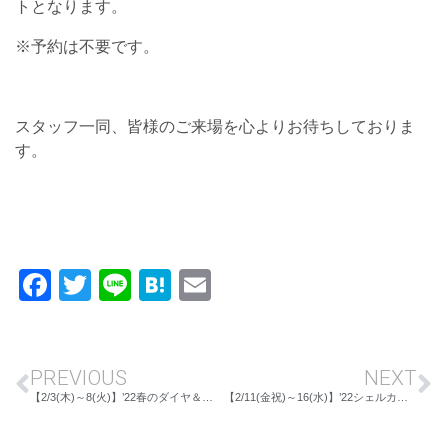
トとなります。
※予約は不要です。
スタッフ一同、皆様のご来場を心よりお待ちしておりま
す。
Facebook
Twitter
Line
Hatena
Email
PREVIOUS
NEXT
【2/3(木)～8(火)】’22春のダイヤ＆フォーマルフェア IN長野店
【2/11(金祝)～16(水)】’22シェルカメオ展と人気の色石フェア IN川中島本店