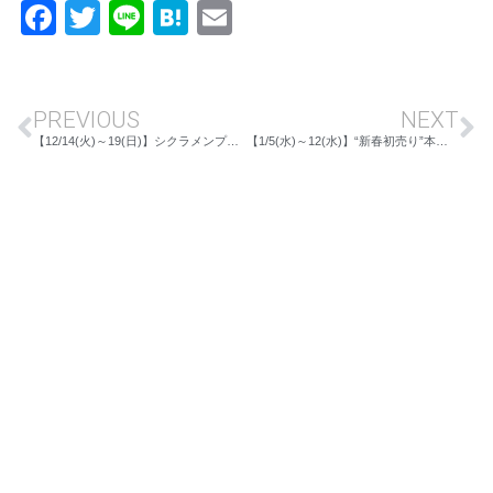
Facebook
Twitter
Line
Hatena
Email
PREVIOUS
NEXT
【12/14(火)～19(日)】シクラメンプレゼントフェアー IN川中島本店
【1/5(水)～12(水)】“新春初売り”本格占い＆超豪華福袋