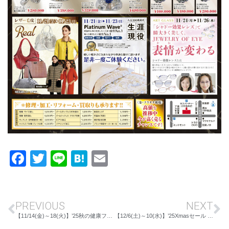
Facebook
Twitter
Line
Hatena
Email
PREVIOUS
NEXT
【11/14(金)～18(火)】’25秋の健康フェア IN長野店
【12/6(土)～10(水)】’25Xmasセール IN上田店