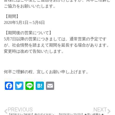
ご協力をお願いいたします。
【期間】
2020年5月1日～5月6日
【期間後の営業について】
5月7日以降の営業につきましては、通常営業の予定です
が、社会情勢を踏まえて期間を延長する場合があります。
変更時は改めて告知いたします。
何卒ご理解の程、宜しくお願い申し上げます。
Facebook
Twitter
Line
Hatena
Email
PREVIOUS
NEXT
【4/18(土)～24(金)】春のダイヤモンドフェアー 川中島本店
【6/15(月)～21(日)】★早い者勝ち★決算処分2020 長野店